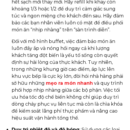
hết sạch mới thay mới. Hãy refill khi khay còn
khoảng 1/3 hoặc 1/2 để duy trì cảm giác sung
túc và ngon miệng cho khách đến sau. Hãy đảm
bảo các bạn nhân viên luôn có mặt để điều phối
món ăn “nhịp nhàng” trên “sàn trình diễn”.
Đối với mô hình buffet, việc đảm bảo món ăn
luôn đầy ắp và nóng hổi ngay cả khi lượng
khách tăng đột biến là yếu tố sống còn quyết
định sự hài lòng của thực khách. Tuy nhiên,
trong những khung giờ cao điểm, áp lực lên
khu vực bếp là cực kỳ lớn, đòi hỏi nhà hàng phải
sở hữu những
mẹo ra món nhanh
và quy trình
phối hợp nhịp nhàng giữa các bộ phận. Việc tối
ưu hóa tốc độ chế biến không chỉ giúp duy trì
dòng chảy phục vụ liên tục mà còn là chìa khóa
để kiểm soát lãng phí thực phẩm và nâng cao
hiệu suất vận hành tổng thể.
Duy trì nhiệt độ và độ bóng
: Sử dụng các loại