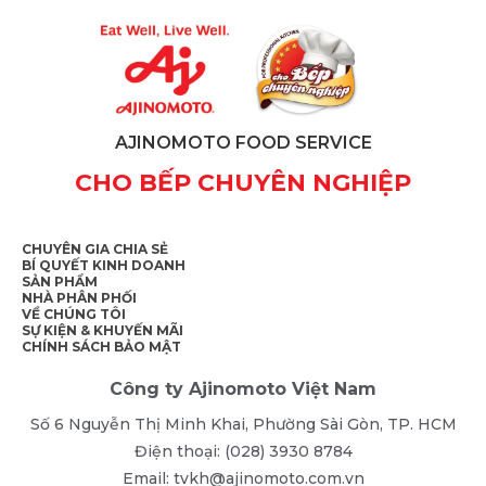
AJINOMOTO FOOD SERVICE
CHO BẾP CHUYÊN NGHIỆP
CHUYÊN GIA CHIA SẺ
BÍ QUYẾT KINH DOANH
SẢN PHẨM
NHÀ PHÂN PHỐI
VỀ CHÚNG TÔI
SỰ KIỆN & KHUYẾN MÃI
CHÍNH SÁCH BẢO MẬT
Công ty Ajinomoto Việt Nam
Số 6 Nguyễn Thị Minh Khai, Phường Sài Gòn, TP. HCM
Điện thoại: (028) 3930 8784
Email: tvkh@ajinomoto.com.vn