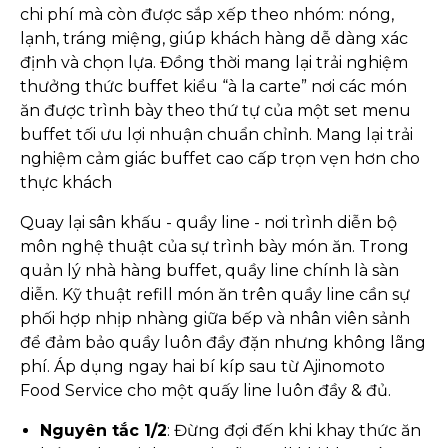
chi phí mà còn được sắp xếp theo nhóm: nóng,
lạnh, tráng miệng, giúp khách hàng dễ dàng xác
định và chọn lựa. Đồng thời mang lại trải nghiệm
thưởng thức buffet kiểu “à la carte” nơi các món
ăn được trình bày theo thứ tự của một set menu
buffet tối ưu lợi nhuận chuẩn chỉnh. Mang lại trải
nghiệm cảm giác buffet cao cấp trọn vẹn hơn cho
thực khách
Quay lại sân khấu - quầy line - nơi trình diễn bộ
môn nghệ thuật của sự trình bày món ăn. Trong
quản lý nhà hàng buffet, quầy line chính là sàn
diễn. Kỹ thuật refill món ăn trên quầy line cần sự
phối hợp nhịp nhàng giữa bếp và nhân viên sảnh
để đảm bảo quầy luôn đầy đặn nhưng không lãng
phí. Áp dụng ngay hai bí kíp sau từ Ajinomoto
Food Service cho một quấy line luôn đầy & đủ.
Nguyên tắc 1/2
: Đừng đợi đến khi khay thức ăn