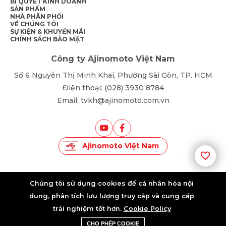
BÍ QUYẾT KINH DOANH
SẢN PHẨM
NHÀ PHÂN PHỐI
VỀ CHÚNG TÔI
SỰ KIỆN & KHUYẾN MÃI
CHÍNH SÁCH BẢO MẬT
Công ty Ajinomoto Việt Nam
Số 6 Nguyễn Thị Minh Khai, Phường Sài Gòn, TP. HCM
Điện thoại: (028) 3930 8784
Email: tvkh@ajinomoto.com.vn
Ajinomoto Việt Nam
©2025 • AJINOMOTO VIETNAM • ALL RIGHTS RESERVED
Chúng tôi sử dụng cookies để cá nhân hóa nội
dung, phân tích lưu lượng truy cập và cung cấp
trải nghiệm tốt hơn.
Cookie Policy
Khuyến Mãi
Liên Hệ Tư Vấn
CHO PHÉP COOKIE