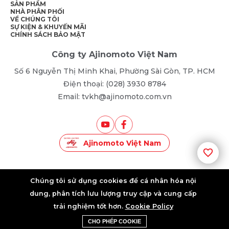
SẢN PHẨM
NHÀ PHÂN PHỐI
VỀ CHÚNG TÔI
SỰ KIỆN & KHUYẾN MÃI
CHÍNH SÁCH BẢO MẬT
Công ty Ajinomoto Việt Nam
Số 6 Nguyễn Thị Minh Khai, Phường Sài Gòn, TP. HCM
Điện thoại: (028) 3930 8784
Email: tvkh@ajinomoto.com.vn
Ajinomoto Việt Nam
©2025 • AJINOMOTO VIETNAM • ALL RIGHTS RESERVED
Chúng tôi sử dụng cookies để cá nhân hóa nội
dung, phân tích lưu lượng truy cập và cung cấp
trải nghiệm tốt hơn.
Cookie Policy
Khuyến Mãi
Liên Hệ Tư Vấn
CHO PHÉP COOKIE
Sản Phẩm