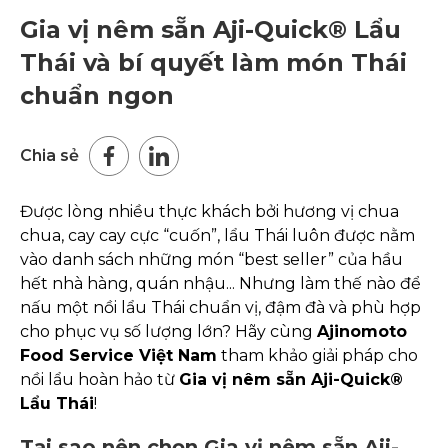
Gia vị nêm sẵn Aji-Quick® Lẩu
Thái và bí quyết làm món Thái
chuẩn ngon
Chia sẻ
Được lòng nhiều thực khách bởi hương vị chua
chua, cay cay cực “cuốn”, lẩu Thái luôn được nằm
vào danh sách những món “best seller” của hầu
hết nhà hàng, quán nhậu... Nhưng làm thế nào để
nấu một nồi lẩu Thái chuẩn vị, đậm đà và phù hợp
cho phục vụ số lượng lớn? Hãy cùng
Ajinomoto
Food Service Việt Nam
tham khảo giải pháp cho
nồi lẩu hoàn hảo từ
Gia vị nêm sẵn Aji-Quick®
Lẩu Thái
!
Tại sao nên chọn Gia vị nêm sẵn Aji-