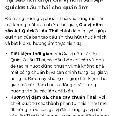
Quick® Lẩu Thái cho quán ăn?
Để mang hương vị chuẩn Thái vào từng món ăn
mà không mất quá nhiều thời gian,
Gia vị nêm
sẵn Aji-Quick® Lẩu Thái
chính là bí quyết giúp
quán ăn của bạn tạo dấu ấn, thu hút thực khách
và bắt kịp xu hướng ẩm thực hiện đại.
Tiết kiệm thời gian:
Với Gia vị nêm sẵn Aji-
Quick® Lẩu Thái, các đầu bếp chỉ cần vài phút
để tạo ra nước dùng chuẩn vị, mà không phải
mất công chuẩn bị và cân chỉnh từng loại gia vị
riêng lẻ. Điều này không chỉ giúp tiết kiệm thời
gian mà còn đảm bảo sự đồng nhất trong
hương vị giữa các lần chế biến.
Hương vị đậm đà, chua cay chuẩn Thái:
Với
chiết xuất từ các thành phần tự nhiên như me,
ớt, riềng, xả và các gia vị đặc trưng, gia vị nêm
sẵn lẩu Thái từ Ajinomoto này mang đến hương