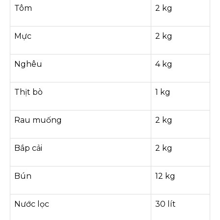
Tôm
2 kg
Mực
2 kg
Nghêu
4 kg
Thịt bò
1 kg
Rau muống
2 kg
Bắp cải
2 kg
Bún
12 kg
Nước lọc
30 lít