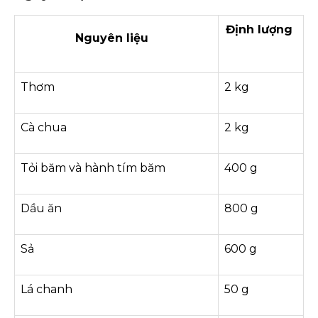
Định lượng
Nguyên liệu
Thơm
2 kg
Cà chua
2 kg
Tỏi băm và hành tím băm
400 g
Dầu ăn
800 g
Sả
600 g
Lá chanh
50 g