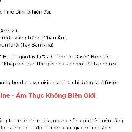
ể
 Fine Dining hiện đại.
Arrosé).
i rượu vang trắng (Châu Âu).
 hun khói (Tây Ban Nha).
ọ chỉ gọi đây là "Cá Chẽm sốt Dashi". Biên giới
ừ khắp nơi trên thế giới hòa làm một để tạo nên sự
hưng borderless cuisine không chỉ dừng lại ở fusion.
sine - Ẩm Thực Không Biên Giới
áng tạo món ăn mới lạ, nhưng vẫn dựa trên nền tảng
ợp luôn có chủ đích, tránh cảm giác rời rạc khiến