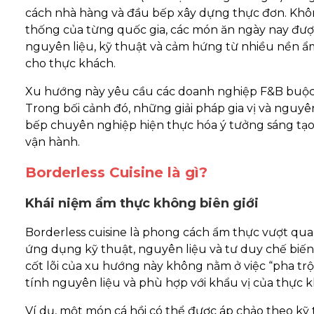
cách nhà hàng và đầu bếp xây dựng thực đơn. Khôn
thống của từng quốc gia, các món ăn ngày nay được
nguyên liệu, kỹ thuật và cảm hứng từ nhiều nền 
cho thực khách.
Xu hướng này yêu cầu các doanh nghiệp F&B buộc ph
Trong bối cảnh đó, những giải pháp gia vị và nguyê
bếp chuyên nghiệp hiện thực hóa ý tưởng sáng tạo
vận hành.
Borderless Cuisine là gì?
Khái niệm ẩm thực không biên giới
Borderless cuisine là phong cách ẩm thực vượt qua 
ứng dụng kỹ thuật, nguyên liệu và tư duy chế biế
cốt lõi của xu hướng này không nằm ở việc “pha trộn
tính nguyên liệu và phù hợp với khẩu vị của thực k
Ví dụ, một món cá hồi có thể được áp chảo theo k