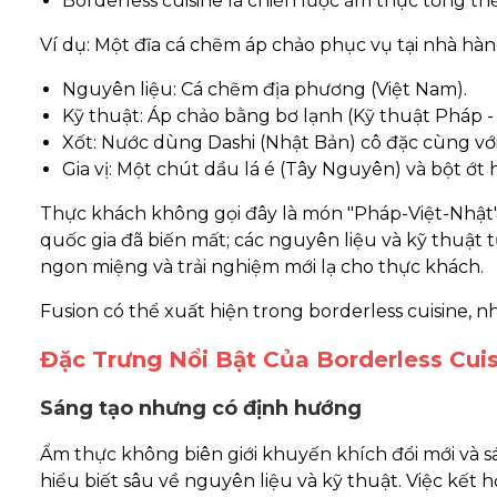
Borderless cuisine là chiến lược ẩm thực tổng th
Ví dụ: Một đĩa cá chẽm áp chảo phục vụ tại nhà hàng
Nguyên liệu: Cá chẽm địa phương (Việt Nam).
Kỹ thuật: Áp chảo bằng bơ lạnh (Kỹ thuật Pháp - 
Xốt: Nước dùng Dashi (Nhật Bản) cô đặc cùng vớ
Gia vị: Một chút dầu lá é (Tây Nguyên) và bột ớt
Thực khách không gọi đây là món "Pháp-Việt-Nhật". H
quốc gia đã biến mất; các nguyên liệu và kỹ thuật t
ngon miệng và trải nghiệm mới lạ cho thực khách.
Fusion có thể xuất hiện trong borderless cuisine, n
Đặc Trưng Nổi Bật Của Borderless Cui
Sáng tạo nhưng có định hướng
Ẩm thực không biên giới khuyến khích đổi mới và s
hiểu biết sâu về nguyên liệu và kỹ thuật. Việc kết h