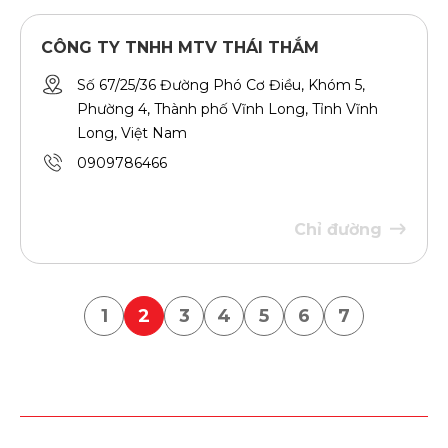
CÔNG TY TNHH MTV THÁI THẮM
Số 67/25/36 Đường Phó Cơ Điều, Khóm 5,
Phường 4, Thành phố Vĩnh Long, Tỉnh Vĩnh
Long, Việt Nam
0909786466
Chỉ đường
1
2
3
4
5
6
7