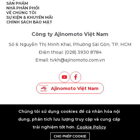
SẢN PHẨM
NHÀ PHÂN PHỐI
VỀ CHÚNG TÔI
SỰ KIỆN & KHUYẾN MÃI
CHÍNH SÁCH BẢO MẬT
Công ty Ajinomoto Việt Nam
Số 6 Nguyễn Thị Minh Khai, Phường Sài Gòn, TP. HCM
Điện thoại: (028) 3930 8784
Email: tvkh@ajinomoto.com.vn
Ajinomoto Việt Nam
©2025 • AJINOMOTO VIETNAM • ALL RIGHTS RESERVED
Chúng tôi sử dụng cookies để cá nhân hóa nội
dung, phân tích lưu lượng truy cập và cung cấp
trải nghiệm tốt hơn.
Cookie Policy
Khuyến Mãi
Liên Hệ Tư Vấn
CHO PHÉP COOKIE
Sản Phẩm