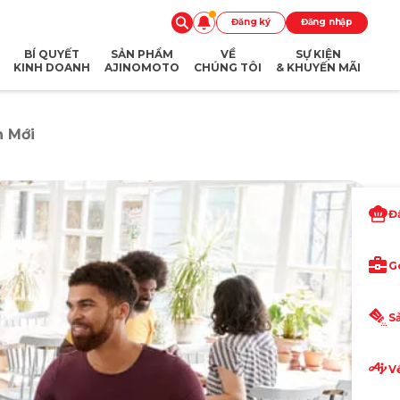
Đăng ký
Đăng nhập
BÍ QUYẾT
SẢN PHẨM
VỀ
SỰ KIỆN
KINH DOANH
AJINOMOTO
CHÚNG TÔI
& KHUYẾN MÃI
h Mới
Đ
G
S
V