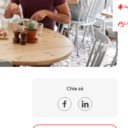
S
L
Chia sẻ