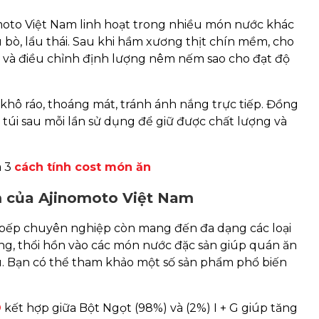
moto Việt Nam linh hoạt trong nhiều món nước khác
 bò, lẩu thái. Sau khi hầm xương thịt chín mềm, cho
i và điều chỉnh định lượng nêm nếm sao cho đạt độ
khô ráo, thoáng mát, tránh ánh nắng trực tiếp. Đồng
 túi sau mỗi lần sử dụng để giữ được chất lượng và
a 3
cách tính cost món ăn
m của Ajinomoto Việt Nam
 bếp chuyên nghiệp còn mang đến đa dạng các loại
g, thổi hồn vào các món nước đặc sản giúp quán ăn
u. Bạn có thể tham khảo một số sản phẩm phổ biến
®
kết hợp giữa Bột Ngọt (98%) và (2%) I + G giúp tăng