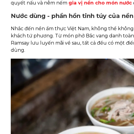
quyết nấu và nêm nếm
gia vị nền cho món nước
Nước dùng - phần hồn tinh túy của nền
Nhắc đến nền ẩm thực Việt Nam, không thể không 
khách tứ phương. Từ món phở Bắc vang danh toàn t
Ramsay lưu luyến mãi về sau, tất cả đều có một đi
dùng.