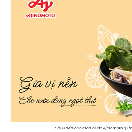
Gia vị nền cho món nước Ajinomoto giú