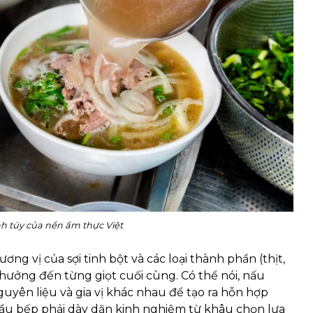
h túy của nền ẩm thực Việt
g vị của sợi tinh bột và các loại thành phần (thịt,
 hưởng đến từng giọt cuối cùng. Có thể nói, nấu
uyên liệu và gia vị khác nhau để tạo ra hỗn hợp
 đầu bếp phải dày dặn kinh nghiệm từ khâu chọn lựa