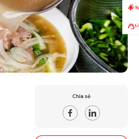
S
L
Chia sẻ