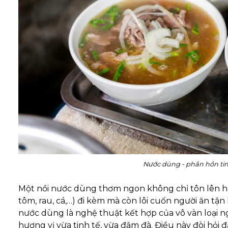
Nước dùng - phần hồn tin
Một nồi nước dùng thơm ngon không chỉ tôn lên hươn
tôm, rau, cá,…) đi kèm mà còn lôi cuốn người ăn tận
nước dùng là nghệ thuật kết hợp của vô vàn loại ng
hương vị vừa tinh tế, vừa đậm đà. Điều này đòi hỏi