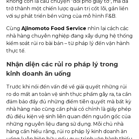
không còn là câu chuyện "đối phó giấy tờ", mà đã
trở thành một chiến lược quản trị cốt lõi, gắn liền
với sự phát triển bền vững của mô hình F&B.
Cùng
Ajinomoto Food Service
nhìn lại cách các
nhà hàng chuyên nghiệp đang xây dựng hệ thống
kiểm soát rủi ro bài bản – từ pháp lý đến vận hành
thực tế.
Nhận diện các rủi ro pháp lý trong
kinh doanh ăn uống
Trước khi nói đến vấn đề về giải quyết những rủi
ro do mất an toàn vệ sinh thực phẩm gây ra, ta cần
đảm bảo đầy đủ những điểm tiên quyết mà bất kỳ
nhà hàng nào cũng cần phải có chính là giấy phép
đủ điều kiện vệ sinh liên quan đến nguồn gốc của
những nguyên liệu đang sử dụng. Mỗi chủ nhà
hàng cần hiểu rằng, rủi ro pháp lý kinh doanh ăn
uống luôn hiện hữu nếu quy trình vận hành thiếu