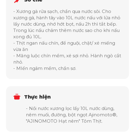
- Xương gà rửa sạch, chần qua nước sôi. Cho
xương gà, hành tây vào 10L nước nấu với lửa nhỏ
lấy nước dùng, nhớ hớt bọt, nấu 2h thì tắt bếp.
Trong lúc nấu châm thêm nước sao cho khi nấu
xong đủ 10L.
- Thịt ngan nấu chín, để nguội, chặt/ xé miếng
vừa ăn
- Măng luộc chín mềm, xé sợi nhỏ. Hành ngò cắt
nhỏ.
- MIến ngâm mềm, chần sơ.
Thực hiện
- Nồi nước xương lọc lấy 10L nước dùng,
nêm muối, đường, bột ngọt Ajinomoto®,
"AJINOMOTO Hạt nêm" Tôm Thịt.