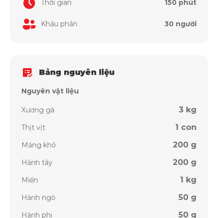
Thời gian
150 phút
Khẩu phần
30 người
Bảng nguyên liệu
Nguyên vật liệu
3 kg
Xương gà
1 con
Thịt vịt
200 g
Măng khô
200 g
Hành tây
1 kg
Miến
50 g
Hành ngò
50 g
Hành phi