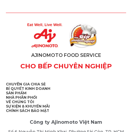
AJINOMOTO FOOD SERVICE
CHO BẾP CHUYÊN NGHIỆP
CHUYÊN GIA CHIA SẺ
BÍ QUYẾT KINH DOANH
SẢN PHẨM
NHÀ PHÂN PHỐI
VỀ CHÚNG TÔI
SỰ KIỆN & KHUYẾN MÃI
CHÍNH SÁCH BẢO MẬT
Công ty Ajinomoto Việt Nam
Số 6 Nguyễn Thị Minh Khai, Phường Sài Gòn, TP. HCM