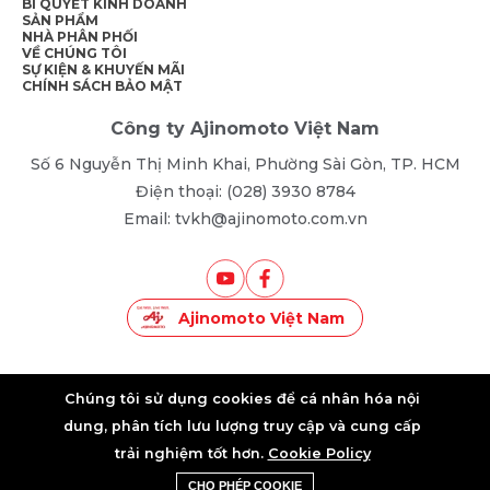
BÍ QUYẾT KINH DOANH
SẢN PHẨM
NHÀ PHÂN PHỐI
VỀ CHÚNG TÔI
SỰ KIỆN & KHUYẾN MÃI
CHÍNH SÁCH BẢO MẬT
Công ty Ajinomoto Việt Nam
Số 6 Nguyễn Thị Minh Khai, Phường Sài Gòn, TP. HCM
Điện thoại: (028) 3930 8784
Email: tvkh@ajinomoto.com.vn
Ajinomoto Việt Nam
©2025 • AJINOMOTO VIETNAM • ALL RIGHTS RESERVED
Chúng tôi sử dụng cookies để cá nhân hóa nội
dung, phân tích lưu lượng truy cập và cung cấp
trải nghiệm tốt hơn.
Cookie Policy
Khuyến Mãi
Liên Hệ Tư Vấn
CHO PHÉP COOKIE