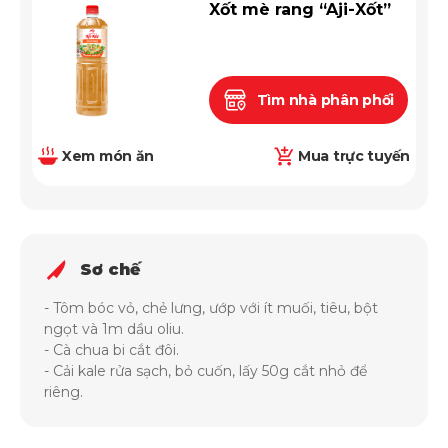
Xốt mè rang “Aji-Xốt”
Tìm nhà phân phối
Xem món ăn
Mua trực tuyến
Sơ chế
- Tôm bóc vỏ, chẻ lưng, ướp với ít muối, tiêu, bột
ngọt và 1m dầu oliu.
- Cà chua bi cắt đôi.
- Cải kale rửa sạch, bỏ cuốn, lấy 50g cắt nhỏ để
riêng.