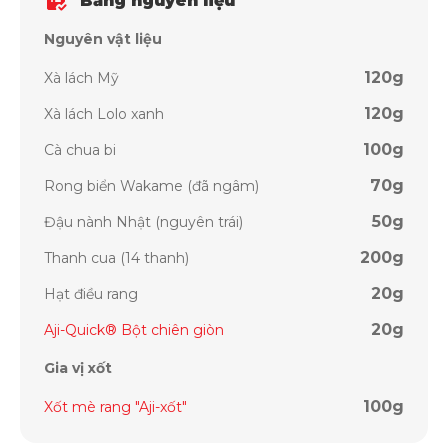
Bảng nguyên liệu
Nguyên vật liệu
120g
Xà lách Mỹ
120g
Xà lách Lolo xanh
100g
Cà chua bi
70g
Rong biển Wakame (đã ngâm)
50g
Đậu nành Nhật (nguyên trái)
200g
Thanh cua (14 thanh)
20g
Hạt điều rang
20g
Aji-Quick® Bột chiên giòn
Gia vị xốt
100g
Xốt mè rang "Aji-xốt"