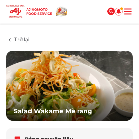
Trở lại
Salad Wakame Mè rang