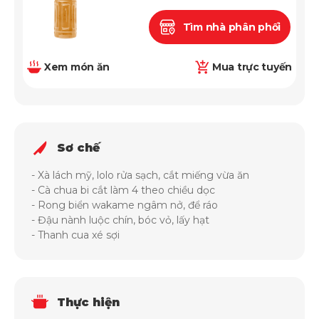
Tìm nhà phân phối
Xem món ăn
Mua trực tuyến
Sơ chế
- Xà lách mỹ, lolo rửa sạch, cắt miếng vừa ăn
- Cà chua bi cắt làm 4 theo chiều dọc
- Rong biển wakame ngâm nở, để ráo
- Đậu nành luộc chín, bóc vỏ, lấy hạt
- Thanh cua xé sợi
Thực hiện