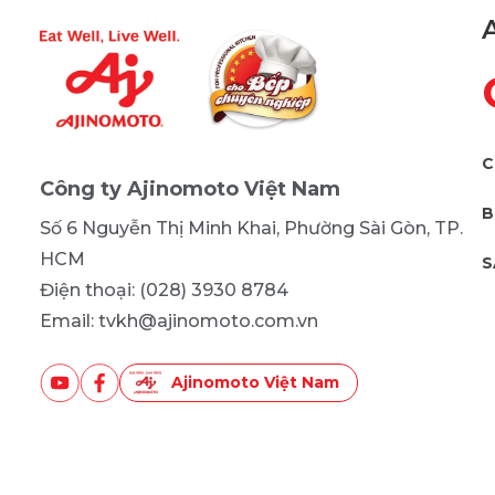
C
Công ty Ajinomoto Việt Nam
B
Số 6 Nguyễn Thị Minh Khai, Phường Sài Gòn, TP.
HCM
S
Điện thoại: (028) 3930 8784
Email: tvkh@ajinomoto.com.vn
Ajinomoto Việt Nam