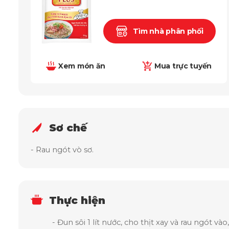
Tìm nhà phân phối
Xem món ăn
Mua trực tuyến
Sơ chế
- Rau ngót vò sơ.
Thực hiện
- Đun sôi 1 lít nước, cho thịt xay và rau ngót v