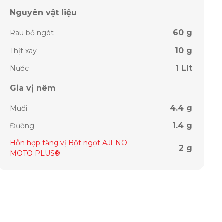
Nguyên vật liệu
60 g
Rau bồ ngót
10 g
Thịt xay
1 Lít
Nước
Gia vị nêm
4.4 g
Muối
1.4 g
Đường
Hỗn hợp tăng vị Bột ngọt AJI-NO-
2 g
MOTO PLUS®