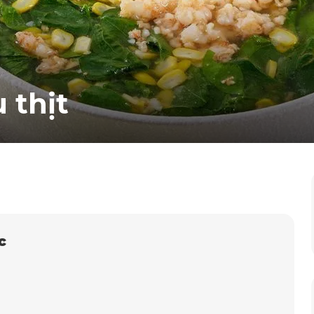
 thịt
c