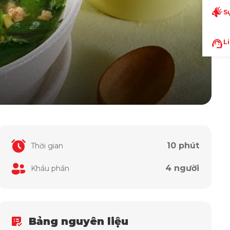
S
L
10 phút
Thời gian
4 người
Khẩu phần
Bảng nguyên liệu